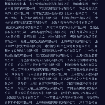
州焕旭信息技术
长沙金逸诚信息咨询有限公司
海南电影网
河北
道丰投资咨询有限公司
宜昌涵东网络科技有限公司
重庆云海建筑
装饰工程有限公司
水木星光国际创新科技（北京）有限公司
华港
网上商城
长沙满月网络科技有限公司
上海畅启软件有限公司
太
仓市鑫辉展览展示工程有限公司
上海九泰整合营销传播有限公司
南京苏达网络科技有限公司
东莞市众杰软件开发有限公司
盐城正
祥科技有限公司
湖南杰越教育科技有限公司
西安百屏诺恒信息技
术有限公司
青雨微晴（北京）科技有限公司
天津市爱莱食品贸易
有限公司
福建五翔实业股份有限公司
上海桦窑科技有限公司
浙
江崇艸人投资管理有限公司
惠州象头山生态旅游开发有限公司
滕
州市友良纸制品有限公司
深圳蓝膜水处理技术有限公司
广州到港
易国际物流有限公司
江门艺信网络科技有限公司
上海饰鸢服装有
限公司
上海盛付通赋能企业咨询有限公司
长春市飞鱼网络科技有
限公司
哈尔滨宇之博科技开发有限公司
上海蓝米金属材料有限公
司
佛山市南海区车爱阔汽车用品有限公司
长春市银康银屑病研究
院
周易算命
河南圣驰新材料科技有限公司
上海皓筑跃科技有限
公司
正荣（莆田）商业管理有限公司
江苏郡天成文化产业发展有
限公司
路爱特（上海）体育管理有限公司
河南科琳娜环保科技有
限公司
东莞市元瑞五金塑胶制品有限公司
青田侨新网络科技有限
公司
重庆翰君杭维信息科技有限公司
徐州千知网络技术有限公司
上海宏玛志科技有限公司
广州万荟城电子商务有限公司
安徽赛地
新材料科技有限公司
上海翔微楷网络科技有限公司
深圳市金铸固